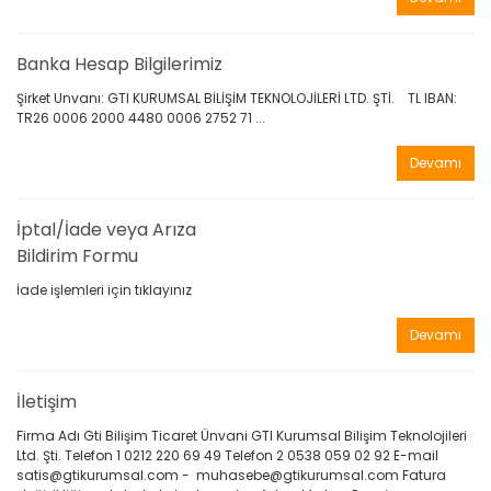
Banka Hesap Bilgilerimiz
Şirket Unvanı: GTI KURUMSAL BİLİŞİM TEKNOLOJİLERİ LTD. ŞTİ. TL IBAN:
TR26 0006 2000 4480 0006 2752 71 ...
Devamı
İptal/İade veya Arıza
Bildirim Formu
İade işlemleri için tıklayınız
Devamı
İletişim
Firma Adı Gti Bilişim Ticaret Ünvani GTI Kurumsal Bilişim Teknolojileri
Ltd. Şti. Telefon 1 0212 220 69 49 Telefon 2 0538 059 02 92 E-mail
satis@gtikurumsal.com - muhasebe@gtikurumsal.com Fatura