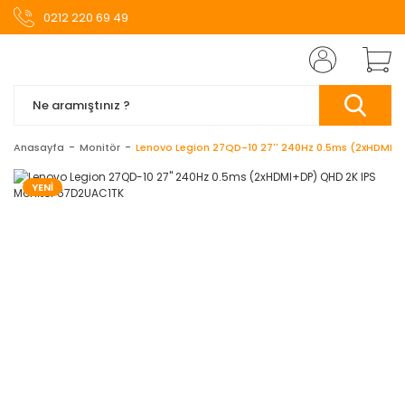
0212 220 69 49
Anasayfa
Monitör
Lenovo Legion 27QD-10 27'' 240Hz 0.5ms (2xHDMI+
YENİ