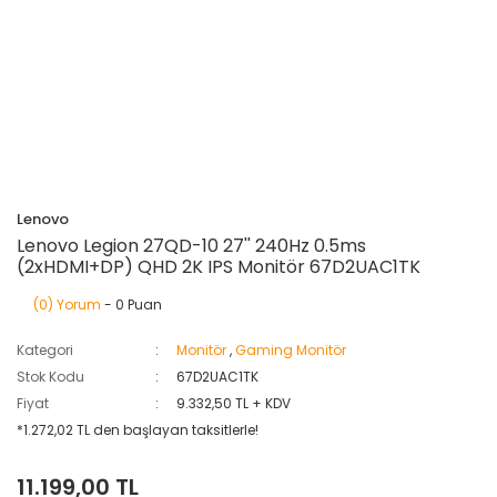
Lenovo
Lenovo Legion 27QD-10 27'' 240Hz 0.5ms
(2xHDMI+DP) QHD 2K IPS Monitör 67D2UAC1TK
(0) Yorum
- 0 Puan
Kategori
Monitör
,
Gaming Monitör
Stok Kodu
67D2UAC1TK
Fiyat
9.332,50 TL + KDV
*1.272,02 TL den başlayan taksitlerle!
11.199,00 TL