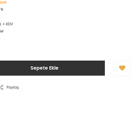
blet
TR
TL + KDV
le!
Sepete Ekle
Paylaş