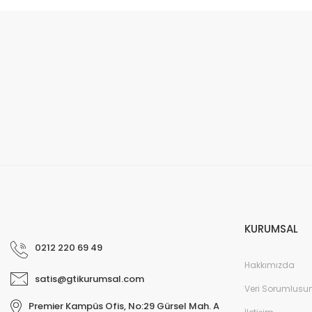
Bu ürünün fiyat bilgisi, resim, ürün açıklamalarında ve diğer konular
Görüş ve önerileriniz için teşekkür ederiz.
Ürün resmi kalitesiz, bozuk veya görüntülenemiyor.
Ürün açıklamasında eksik bilgiler bulunuyor.
Ürün bilgilerinde hatalar bulunuyor.
Ürün fiyatı diğer sitelerden daha pahalı.
Bu ürüne benzer farklı alternatifler olmalı.
KURUMSAL
0212 220 69 49
Hakkımızda
satis@gtikurumsal.com
Veri Sorumlusu
Premier Kampüs Ofis, No:29 Gürsel Mah. A