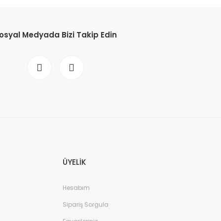
etebilirsiniz.
osyal Medyada Bizi Takip Edin
ÜYELİK
Hesabım
Sipariş Sorgula