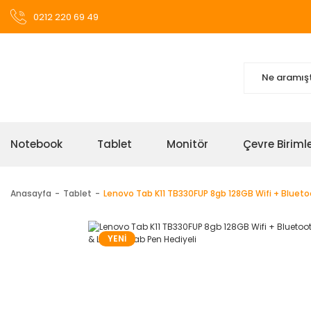
0212 220 69 49
Notebook
Tablet
Monitör
Çevre Birimle
Anasayfa
Tablet
Lenovo Tab K11 TB330FUP 8gb 128GB Wifi + Bluet
YENİ