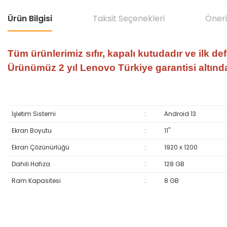
Ürün Bilgisi
Taksit Seçenekleri
Öneri
Tüm ürünlerimiz sıfır, kapalı kutudadır ve ilk de
Ürünümüz 2 yıl Lenovo Türkiye garantisi altındad
İşletim Sistemi
:
Android 13
Ekran Boyutu
:
11"
Ekran Çözünürlüğü
:
1920 x 1200
Dahili Hafıza
:
128 GB
Ram Kapasitesi
:
8 GB