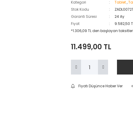
Kategori
Tablet
,
Ta
Stok Kodu
ZADL0072
Garanti Süresi
24 Ay
Fiyat
9.582,50 
*1.306,09 TL den başlayan taksitler
11.499,00 TL
Fiyatı Düşünce Haber Ver