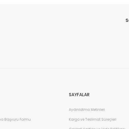
da yetersiz gördüğünüz noktaları öneri formunu kullanarak tarafımıza il
S
Gönder
SAYFALAR
Aydınlatma Metinleri
na Başvuru Formu
Kargo ve Teslimat Süreçleri