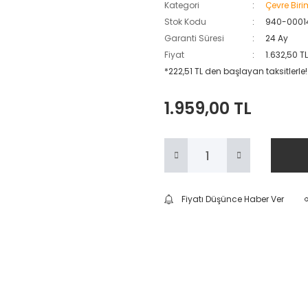
Kategori
Çevre Biri
Stok Kodu
940-0001
Garanti Süresi
24 Ay
Fiyat
1.632,50 T
*222,51 TL den başlayan taksitlerle!
1.959,00 TL
Fiyatı Düşünce Haber Ver