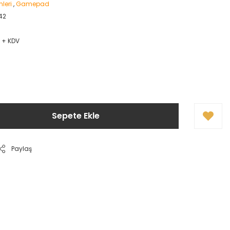
mleri
,
Gamepad
42
L + KDV
Sepete Ekle
Paylaş