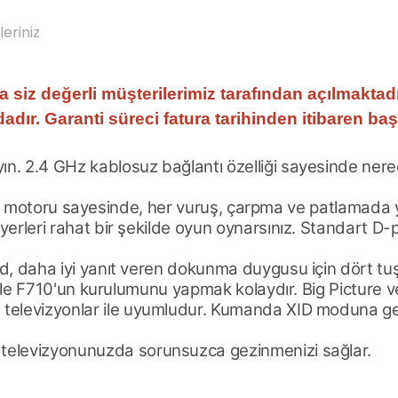
leriniz
fa siz değerli müşterilerimiz tarafından açılmaktadı
adır. Garanti süreci fatura tarihinden itibaren ba
yın. 2.4 GHz kablosuz bağlantı özelliği sayesinde ne
ldirim motoru sayesinde, her vuruş, çarpma ve patlamada 
yerleri rahat bir şekilde oyun oynarsınız. Standart D-
d, daha iyi yanıt veren dokunma duygusu için dört tuş 
 ile F710'un kurulumunu yapmak kolaydır. Big Picture ve 
 televizyonlar ile uyumludur. Kumanda XID moduna ge
 televizyonunuzda sorunsuzca gezinmenizi sağlar.