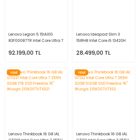
Lenovo Legion 5 15IAX10
Lenovo Ideapad Slim 3
83F00087TR Intel Core Ultra 7
15IRH8 Intel Core i5 13420H
255HX 32GB 1TB SSD RTX
16GB 512GB SSD Freedos
92.199,00 TL
28.499,00 TL
5070 W11 Home 15.1''
15.6'' FHD
YENİ
YENİ
Lenovo Thinkbook 16 G8 IAL
Lenovo Thinkbook 16 G8 IAL