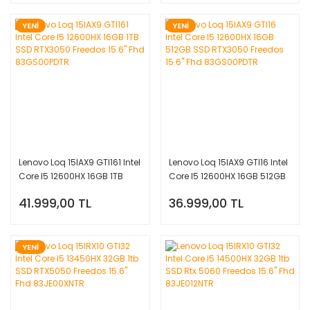
YENİ
YENİ
Lenovo Loq 15IAX9 GTI161 Intel
Lenovo Loq 15IAX9 GTI16 Intel
Core I5 12600HX 16GB 1TB
Core I5 12600HX 16GB 512GB
SSD RTX3050 Freedos 15.6''
SSD RTX3050 Freedos 15.6''
41.999,00 TL
36.999,00 TL
Fhd 83GS00PDTR
Fhd 83GS00PDTR
YENİ