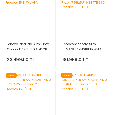
Lenovo IdeaPad Slim 3 Intel
Lenovo Ideapad Slim 3
Core i5 13420H 8GB 512GB
15ABR8 82XM018ETR AMD
SSD Freedos 15.3'' WUXGA
Ryzen 7 5825U 16GB 1TB SSD
23.999,00 TL
36.999,00 TL
Freedos 15.6'' FHD
YENİ
YENİ