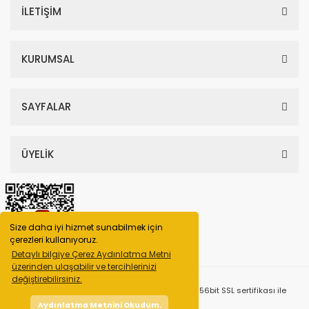
İLETİŞİM
KURUMSAL
SAYFALAR
ÜYELİK
Size daha iyi hizmet sunabilmek için
çerezleri kullanıyoruz.
Detaylı bilgiye Çerez Aydınlatma Metni
üzerinden ulaşabilir ve tercihlerinizi
değiştirebilirsiniz.
© Tüm Hakları Saklıdır. Kredi kartı bilgileriniz 256bit SSL sertifikası ile
korunmaktadır.
Aydınlatma Metnini Okudum.