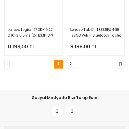
Lenovo Legion 27QD-10 27''
Lenovo Tab K11 TB336FU 4GB
240Hz 0.5ms (2xHDMI+DP)
128GB Wifi + Bluetooth Tablet
QHD 2K IPS Monitör
ZAFS0206TR Lenovo Tab Pen
11.199,00 TL
9.199,00 TL
67D2UAC1TK
+ Folyo Kılıf Hediyeli
1
2
Sosyal Medyada Bizi Takip Edin