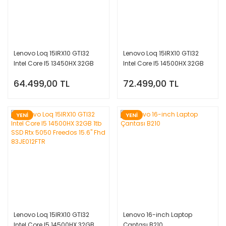
Lenovo Loq 15IRX10 GTI32
Lenovo Loq 15IRX10 GTI32
Intel Core I5 13450HX 32GB
Intel Core I5 14500HX 32GB
1tb SSD RTX5050 Freedos
1tb SSD Rtx 5060 Freedos
64.499,00 TL
72.499,00 TL
15.6'' Fhd 83JE00XNTR
15.6'' Fhd 83JE012NTR
YENİ
YENİ
Lenovo Loq 15IRX10 GTI32
Lenovo 16-inch Laptop
Intel Core I5 14500HX 32GB
Çantası B210