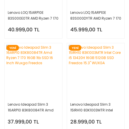
Lenovo LOQ 15ARP10E
Lenovo LOQ 15ARP10E
83S000E0TR AMD Ryzen 7 170
83S000DYTR AMD Ryzen 7 170
16GB 512GB SSD RTX 3050
16GB 1TB SSD RTX 3050
40.999,00 TL
45.999,00 TL
Freedos 15.6'' FHD
Freedos 15.6'' FHD
YENİ
YENİ
Lenovo Ideapad Slim 3
Lenovo Ideapad Slim 3
16ARP10 83K80084TR Amd
15IRH10 83K1003MTR Intel
Ryzen 7 170 16GB 1tb SSD 16
Core i5 13420H 16GB 512GB
37.999,00 TL
28.999,00 TL
Inch Wuxga Freedos
SSD Freedos 15.3'' WUXGA