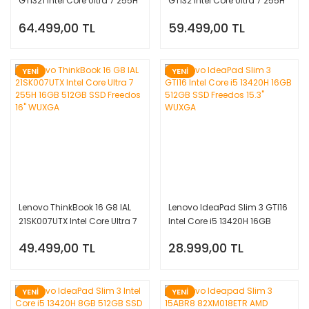
GTI321 Intel Core Ultra 7 255H
GTI32 Intel Core Ultra 7 255H
32GB 1TB SSD Freedos 16''
32GB 512GB SSD Freedos 16''
64.499,00 TL
59.499,00 TL
Wuxga 21SK007UTX321
Wuxga 21SK007UTX32
YENİ
YENİ
Lenovo ThinkBook 16 G8 IAL
Lenovo IdeaPad Slim 3 GTI16
21SK007UTX Intel Core Ultra 7
Intel Core i5 13420H 16GB
255H 16GB 512GB SSD
512GB SSD Freedos 15.3''
49.499,00 TL
28.999,00 TL
Freedos 16'' WUXGA
WUXGA
YENİ
YENİ