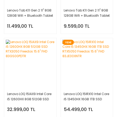
Lenovo Tab K11 Gen 2 11'' 8GB
Lenovo Tab K11 Gen 2 11'' 8GB
128GB Wifi + Bluetooth Tablet
128GB Wifi + Bluetooth Tablet
ZAFS0249TR (Klavyeli
ZAFS0180TR (Kılıf + Kalem
11.499,00 TL
9.599,00 TL
Kılıf+Kalem Hediyeli)
Hediyeli)
YENİ
Lenovo LOQ 15IAX9 Intel Core
Lenovo LOQ 15IRX10 Intel Core
i5 12600HX 8GB 512GB SSD
i5 13450HX 16GB 1TB SSD
RTX3050 Freedos 15.6'' FHD
RTX5050 Freedos 15.6'' FHD
32.999,00 TL
54.499,00 TL
83GS00PDTR
83JE00XNTR