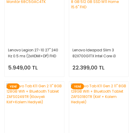
Lenovo Legion 27-10 27'' 240
Lenovo Ideapad Slim 3
Hz 0.5 ms (2xHDMI+DP) FHD
82X700G1TX Intel Core i3
IPS Monitör 68C5GAC4TK
1315U 8 GB 512 GB SSD W11
5.949,00 TL
22.399,00 TL
Home 15.6'' FHD
YENİ
YENİ