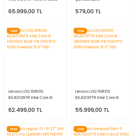
1tb SSD Rtx 5050 Freedos
65.999,00 TL
579,00 TL
15.6'' Fhd 83JE012FTR
YENİ
YENİ
Lenovo LOQ 15IRX10
Lenovo LOQ 15IRX10
83JE012NTR Intel Core i5
83JE012FTR Intel Core i5
14500HX 16GB 1TB SSD RTX
14500HX 16GB 1TB SSD RTX
62.499,00 TL
55.999,00 TL
5060 Freedos 15.6'' FHD
5050 Freedos 15.6'' FHD
YENİ
YENİ