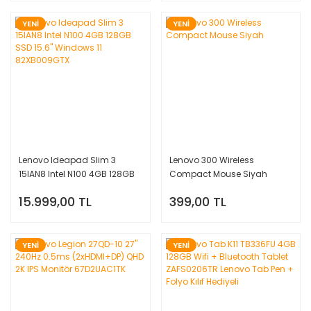
YENİ
YENİ
Lenovo Ideapad Slim 3
Lenovo 300 Wireless
15IAN8 Intel N100 4GB 128GB
Compact Mouse Siyah
SSD 15.6'' Windows 11
15.999,00 TL
399,00 TL
82XB009GTX
YENİ
YENİ